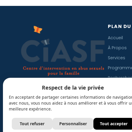
PLAN DU
Accueil
À Propos
Services
Programm
Recherche
Respect de la vie privée
FAQ
Services spécialisés pour les familles
touchées par l’abus sexuel
En acceptant de partager certaines informations de navigatio
Nouvelles 
avec nous, vous nous aidez à nous améliorer et à vous offrir 
Emplois
meilleure expérience.
Nous Joind
Tout refuser
Personnaliser
Tout accepter