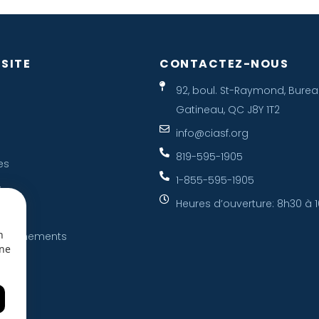
 SITE
CONTACTEZ-NOUS
92, boul. St-Raymond, Burea
Gatineau, QC J8Y 1T2
info@ciasf.org
819-595-1905
es
1-855-595-1905
s
Heures d’ouverture: 8h30 à 
n
Et Evénements
une
re