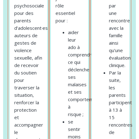
psychosociale
rôle
par
pour des
essentiel
une
parents
pour :
rencontre
d’adolescent·es
avec la
aider
auteurs de
famille
leur
gestes de
ainsi
ado à
violence
qu’une
comprendre
sexuelle, afin
évaluation
ce qui
de recevoir
clinique.
déclenche
du soutien
Par la
ses
pour
suite,
malaises
traverser la
les
et ses
situation,
parents
comportements
renforcer la
participent
à
protection
à 13 à
risque ;
et
15
se
accompagner
rencontres
sentir
le
de
moins