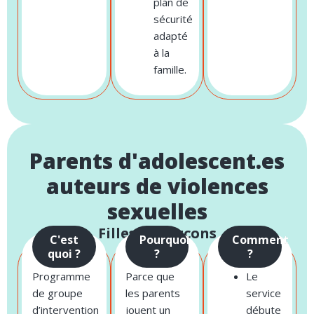
plan de
sécurité
adapté
à la
famille.
Parents d'adolescent.es
auteurs de violences
sexuelles
Filles et garçons
C'est
Pourquoi
Comment
quoi ?
?
?
Programme
Parce que
Le
de groupe
les parents
service
d’intervention
jouent un
débute