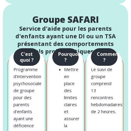
Groupe SAFARI
Service d'aide pour les parents
d'enfants ayant une DI ou un TSA
présentant des comportements
sexuels problématiques (CSP)
C'est
Pourquoi
Comment
quoi ?
?
?
Programme
Mettre
Le suivi de
d’intervention
en
groupe
psychosociale
place
comprend
de groupe
des
13
pour des
limites
rencontres
parents
claires
hebdomadaires
d’enfants
et
de 2 heures.
ayant une
assurer
déficience
la