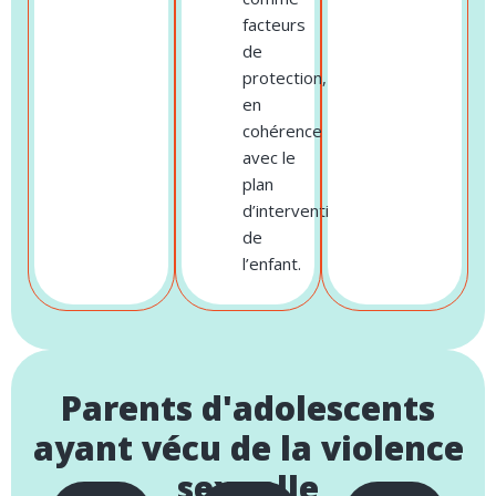
facteurs
de
protection,
en
cohérence
avec le
plan
d’intervention
de
l’enfant.
Parents d'adolescents
ayant vécu de la violence
sexuelle