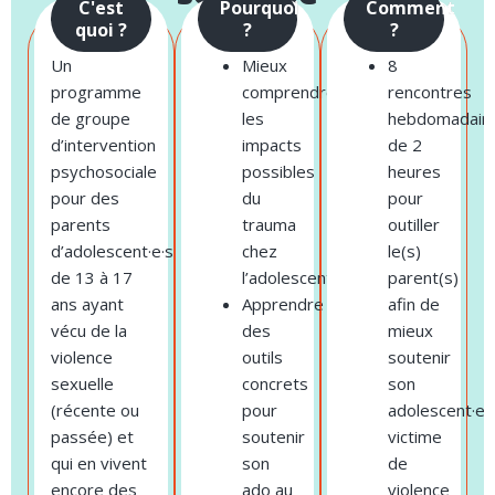
C'est
Pourquoi
Comment
quoi ?
?
?
Un
Mieux
8
programme
comprendre
rencontres
de groupe
les
hebdomadair
d’intervention
impacts
de 2
psychosociale
possibles
heures
pour des
du
pour
parents
trauma
outiller
d’adolescent·e·s
chez
le(s)
de 13 à 17
l’adolescent·e.
parent(s)
ans ayant
Apprendre
afin de
vécu de la
des
mieux
violence
outils
soutenir
sexuelle
concrets
son
(récente ou
pour
adolescent·e
passée) et
soutenir
victime
qui en vivent
son
de
encore des
ado au
violence