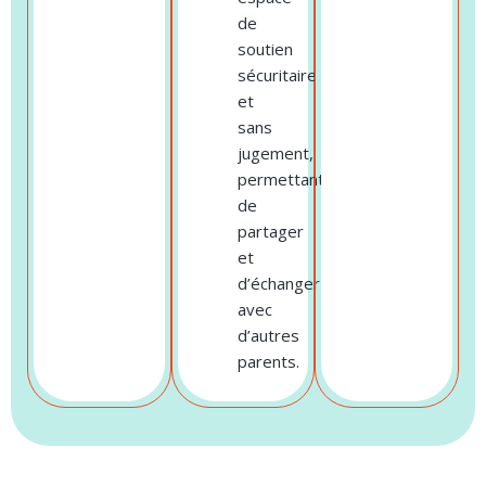
de
soutien
sécuritaire
et
sans
jugement,
permettant
de
partager
et
d’échanger
avec
d’autres
parents.