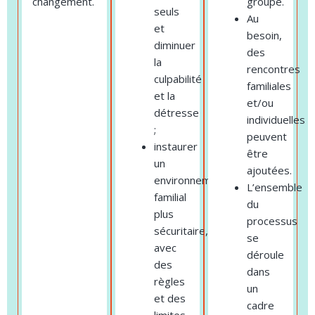
changement.
groupe.
seuls
Au
et
besoin,
diminuer
des
la
rencontres
culpabilité
familiales
et la
et/ou
détresse
individuelles
;
peuvent
instaurer
être
un
ajoutées.
environnement
L’ensemble
familial
du
plus
processus
sécuritaire,
se
avec
déroule
des
dans
règles
un
et des
cadre