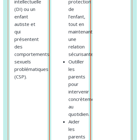
intellectuelle
protection
(DI) ou un
de
enfant
l’enfant,
autiste et
tout en
qui
maintenant
présentent
une
des
relation
comportements
sécurisante.
sexuels
Outiller
problématiques
les
(CSP).
parents
pour
intervenir
concrètement
au
quotidien.
Aider
les
parents