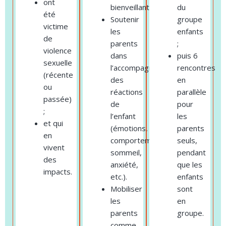
ont
bienveillantes.
du
été
Soutenir
groupe
victime
les
enfants
de
parents
;
violence
dans
puis 6
sexuelle
l’accompagnement
rencontres
(récente
des
en
ou
réactions
parallèle
passée)
de
pour
;
l’enfant
les
et qui
(émotions,
parents
en
comportements,
seuls,
vivent
sommeil,
pendant
des
anxiété,
que les
impacts.
etc.).
enfants
Mobiliser
sont
les
en
parents
groupe.
comme