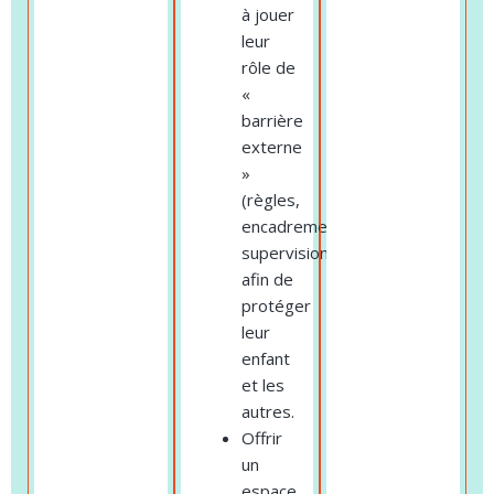
à jouer
leur
rôle de
«
barrière
externe
»
(règles,
encadrement,
supervision)
afin de
protéger
leur
enfant
et les
autres.
Offrir
un
espace