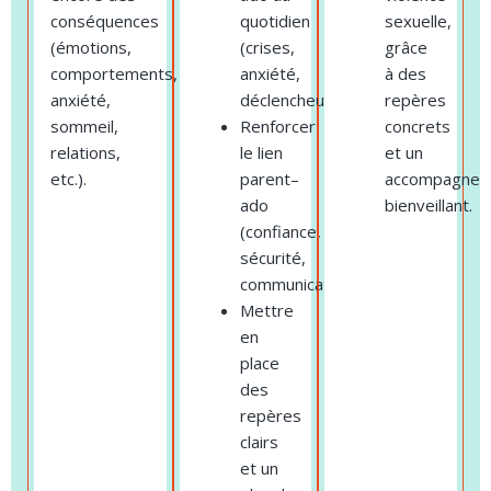
conséquences
quotidien
sexuelle,
(émotions,
(crises,
grâce
comportements,
anxiété,
à des
anxiété,
déclencheurs).
repères
sommeil,
Renforcer
concrets
relations,
le lien
et un
etc.).
parent–
accompagnem
ado
bienveillant.
(confiance,
sécurité,
communication).
Mettre
en
place
des
repères
clairs
et un