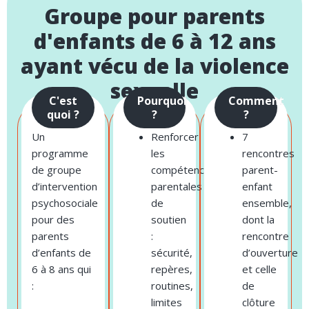
Groupe pour parents
d'enfants de 6 à 12 ans
ayant vécu de la violence
sexuelle
C'est
Pourquoi
Comment
quoi ?
?
?
Un
Renforcer
7
programme
les
rencontres
de groupe
compétences
parent-
d’intervention
parentales
enfant
psychosociale
de
ensemble,
pour des
soutien
dont la
parents
:
rencontre
d’enfants de
sécurité,
d’ouverture
6 à 8 ans qui
repères,
et celle
:
routines,
de
limites
clôture