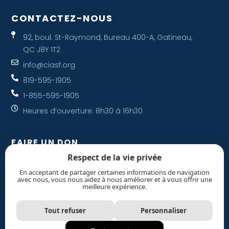
CONTACTEZ-NOUS
92, boul. St-Raymond, Bureau 400-A, Gatineau,
QC J8Y 1T2
info@ciasf.org
819-595-1905
1-855-595-1905
Heures d’ouverture: 8h30 à 16h30
FAIRE UN DON
Respect de la vie privée
Votre don accompagne une famille.
En acceptant de partager certaines informations de navigation
avec nous, vous nous aidez à nous améliorer et à vous offrir une
Je donne maintenant
meilleure expérience.
Tout refuser
Personnaliser