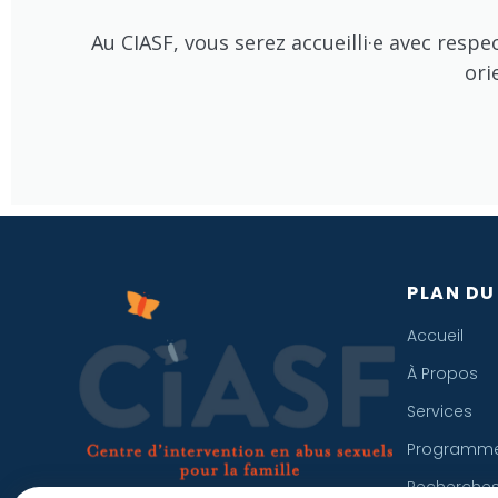
Au CIASF, vous serez accueilli·e avec respe
ori
PLAN DU
Accueil
À Propos
Services
Programm
Recherche